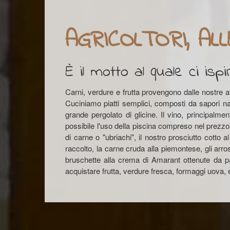
AGRICOLTORI, AL
È il motto al quale ci ispi
Carni, verdure e frutta provengono dalle nostre at
Cuciniamo piatti semplici, composti da sapori nat
grande pergolato di glicine. Il vino, principalm
possibile l'uso della piscina compreso nel prezzo d
di carne o "ubriachi", il nostro prosciutto cotto 
raccolto, la carne cruda alla piemontese, gli arros
bruschette alla crema di Amarant ottenute da pa
acquistare frutta, verdure fresca, formaggi uova, ed 