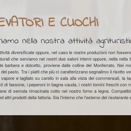
LEVATORI E CUOCHI
riamo nella nostra attività agrituristi
tività diversificate oppure, nel caso le nostre produzioni non fossero s
urali che serviamo nei nostri due saloni interni oppure, nella nella 
ente barbera e dolcetto, proviene dalle colline del Monferrato. Nei 
el pasto. Tra i piatti che più ci caratterizzano segnalimo il risotto ve
al vapore e tagliato su carello in sala alla vista dei commensali, la t
ti di fassone, i peperoni in bagna cauda, i nostri tomini freschi con m
ne di semola rimacinata cotto nel nostro forno a legna. Compatibilm
altri prodotti della fattoria. Sia l'interno che l'esterno del risotarante 